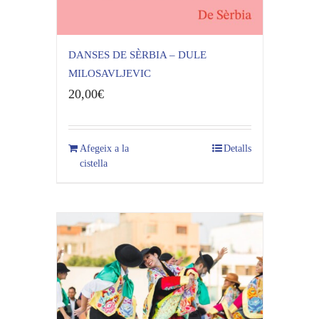
DANSES DE SÈRBIA – DULE
MILOSAVLJEVIC
20,00
€
Afegeix a la
Detalls
cistella