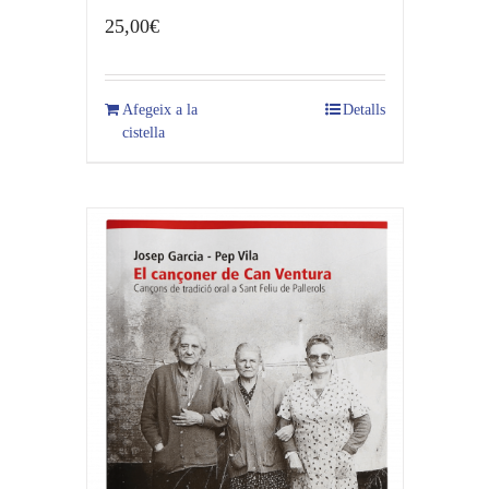
25,00
€
Afegeix a la
Detalls
cistella