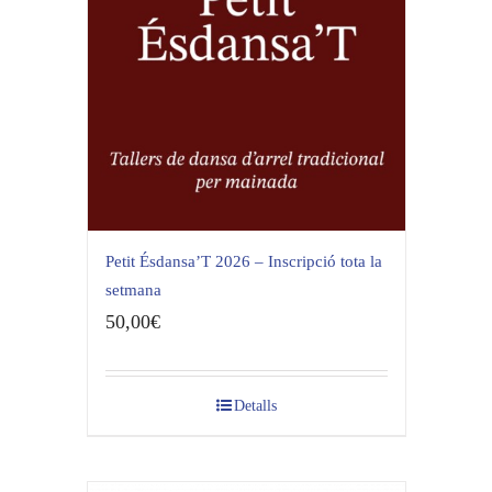
Petit Ésdansa’T 2026 – Inscripció tota la
setmana
50,00
€
Detalls