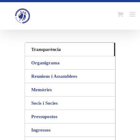
Skip
to
content
Transparència
Organigrama
Reunions i Assamblees
Memòries
Socis i Socies
Pressupostos
Ingressos