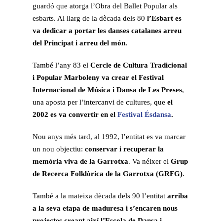
guardó que atorga l’Obra del Ballet Popular als
esbarts. Al llarg de la dècada dels 80
l’Esbart es
va dedicar a portar les danses catalanes arreu
del Principat i arreu del món.
També l’any 83 el
Cercle de Cultura Tradicional
i Popular Marboleny va crear el Festival
Internacional de Música i Dansa de Les Preses
,
una aposta per l’intercanvi de cultures, que
el
2002 es va convertir en el
Festival Ésdansa
.
Nou anys més tard, al 1992, l’entitat es va marcar
un nou objectiu:
conservar i recuperar la
memòria viva de la Garrotxa
. Va néixer el
Grup
de Recerca Folklòrica de la Garrotxa (GRFG)
.
També a la mateixa dècada dels 90 l’entitat
arriba
a la seva etapa de maduresa i s’encaren nous
projectes creant així l’Escola de Dansa i