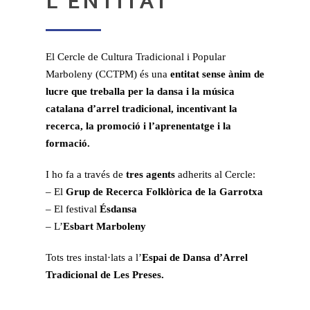
L’ENTITAT
El Cercle de Cultura Tradicional i Popular
Marboleny (CCTPM) és una
entitat sense ànim de
lucre que treballa per la dansa i la música
catalana d’arrel tradicional, incentivant la
recerca, la promoció i l’aprenentatge i la
formació.
I ho fa a través de
tres agents
adherits al Cercle:
– El
Grup de Recerca Folklòrica de la Garrotxa
– El festival
Ésdansa
– L’
Esbart Marboleny
Tots tres instal·lats a l’
Espai de Dansa d’Arrel
Tradicional de Les Preses.