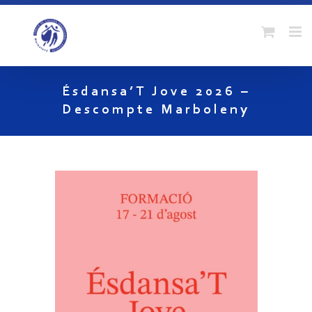
Skip
to
content
Ésdansa’T Jove 2026 –
Descompte Marboleny